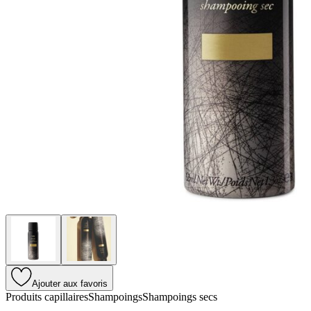
Ajouter aux favoris
Produits capillaires
Shampoings
Shampoings secs