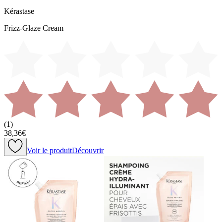
Kérastase
Frizz-Glaze Cream
(
1
)
38,36€
Voir le produit
Découvrir