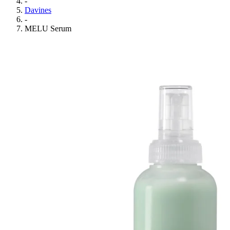
-
Davines
-
MELU Serum