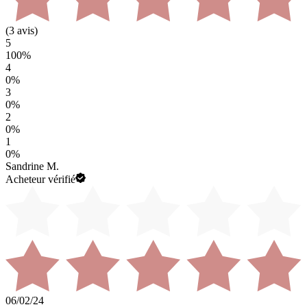
(
3
avis)
5
100
%
4
0
%
3
0
%
2
0
%
1
0
%
Sandrine M.
Acheteur vérifié
06/02/24