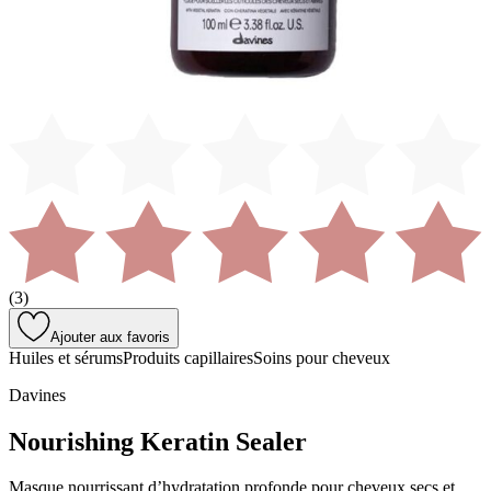
(
3
)
Ajouter aux favoris
Huiles et sérums
Produits capillaires
Soins pour cheveux
Davines
Nourishing Keratin Sealer
Masque nourrissant d’hydratation profonde pour cheveux secs et