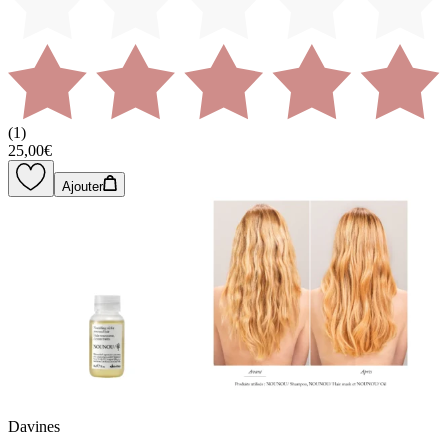
(
1
)
25,00€
Ajouter
Davines