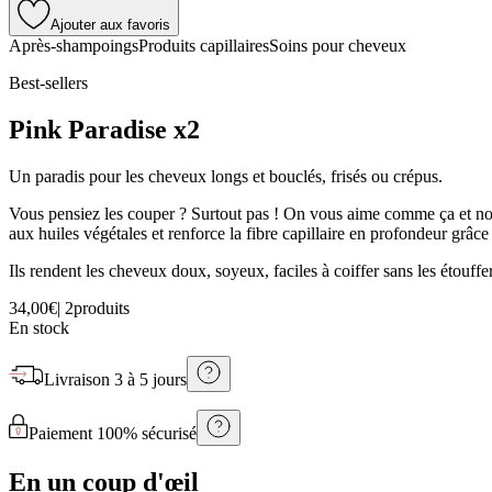
Ajouter aux favoris
Après-shampoings
Produits capillaires
Soins pour cheveux
Best-sellers
Pink Paradise x2
Un paradis pour les cheveux longs et bouclés, frisés ou crépus.
Vous pensiez les couper ? Surtout pas ! On vous aime comme ça et nos
aux huiles végétales et renforce la fibre capillaire en profondeur grâc
Ils rendent les cheveux doux, soyeux, faciles à coiffer sans les étouffer
34,00€
|
2produits
En stock
Livraison
3 à 5 jours
Paiement 100% sécurisé
En un coup d'œil