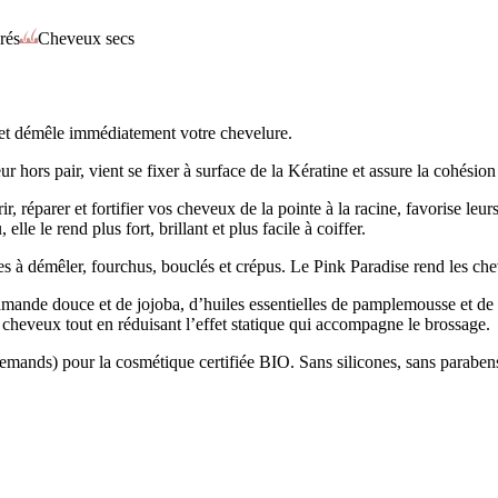
rés
Cheveux secs
 et démêle immédiatement votre chevelure.
ur hors pair, vient se fixer à surface de la Kératine et assure la cohésio
rrir, réparer et fortifier vos cheveux de la pointe à la racine, favorise l
lle le rend plus fort, brillant et plus facile à coiffer.
es à démêler, fourchus, bouclés et crépus. Le Pink Paradise rend les chev
amande douce et de jojoba, d’huiles essentielles de pamplemousse et de
 cheveux tout en réduisant l’effet statique qui accompagne le brossage.
emands) pour la cosmétique certifiée BIO. Sans silicones, sans paraben