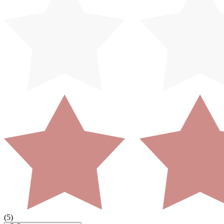
(
5
)