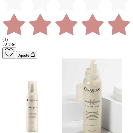
(
3
)
22,73€
Ajouter