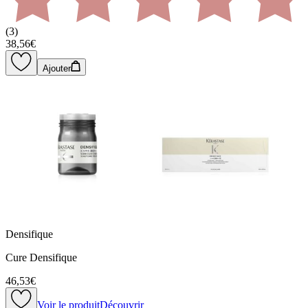
(
3
)
38,56€
Ajouter
Densifique
Cure Densifique
46,53€
Voir le produit
Découvrir