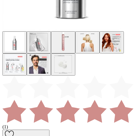
(
1
)