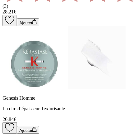
(
3
)
28,21€
Ajouter
Genesis Homme
La cire d’épaisseur Texturisante
26,84€
Ajouter