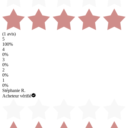
(
1
avis)
5
100
%
4
0
%
3
0
%
2
0
%
1
0
%
Stéphanie R.
Acheteur vérifié