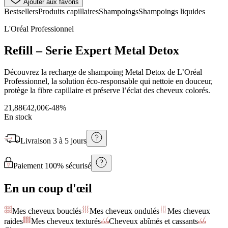
Ajouter aux favoris
Bestsellers
Produits capillaires
Shampoings
Shampoings liquides
L'Oréal Professionnel
Refill – Serie Expert Metal Detox
Découvrez la recharge de shampoing Metal Detox de L’Oréal
Professionnel, la solution éco-responsable qui nettoie en douceur,
protège la fibre capillaire et préserve l’éclat des cheveux colorés.
21,88€
42,00€
-
48
%
En stock
Livraison
3 à 5 jours
Paiement 100% sécurisé
En un coup d'œil
Mes cheveux bouclés
Mes cheveux ondulés
Mes cheveux
raides
Mes cheveux texturés
Cheveux abîmés et cassants