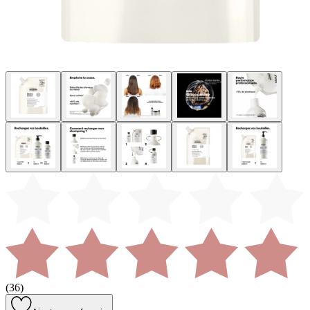
(
36
)