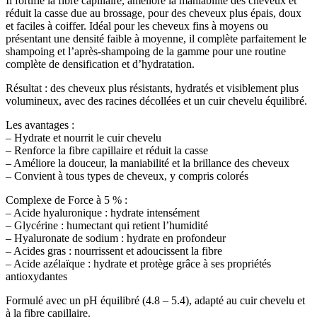
Il fortifie la fibre capillaire, améliore la maniabilité des cheveux et
réduit la casse due au brossage, pour des cheveux plus épais, doux
et faciles à coiffer. Idéal pour les cheveux fins à moyens ou
présentant une densité faible à moyenne, il complète parfaitement le
shampoing et l’après-shampoing de la gamme pour une routine
complète de densification et d’hydratation.
Résultat : des cheveux plus résistants, hydratés et visiblement plus
volumineux, avec des racines décollées et un cuir chevelu équilibré.
Les avantages :
– Hydrate et nourrit le cuir chevelu
– Renforce la fibre capillaire et réduit la casse
– Améliore la douceur, la maniabilité et la brillance des cheveux
– Convient à tous types de cheveux, y compris colorés
Complexe de Force à 5 % :
– Acide hyaluronique : hydrate intensément
– Glycérine : humectant qui retient l’humidité
– Hyaluronate de sodium : hydrate en profondeur
– Acides gras : nourrissent et adoucissent la fibre
– Acide azélaïque : hydrate et protège grâce à ses propriétés
antioxydantes
Formulé avec un pH équilibré (4.8 – 5.4), adapté au cuir chevelu et
à la fibre capillaire.