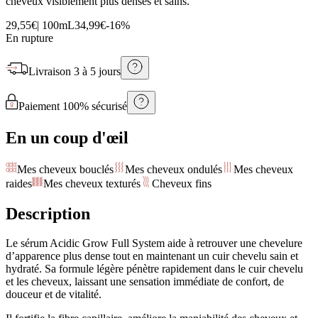
cheveux visiblement plus denses et sains.
29,55€
|
100mL
34,99€
-
16
%
En rupture
Livraison
3 à 5 jours
Paiement 100% sécurisé
En un coup d'œil
Mes cheveux bouclés
Mes cheveux ondulés
Mes cheveux
raides
Mes cheveux texturés
Cheveux fins
Description
Le sérum Acidic Grow Full System aide à retrouver une chevelure
d’apparence plus dense tout en maintenant un cuir chevelu sain et
hydraté. Sa formule légère pénètre rapidement dans le cuir chevelu
et les cheveux, laissant une sensation immédiate de confort, de
douceur et de vitalité.