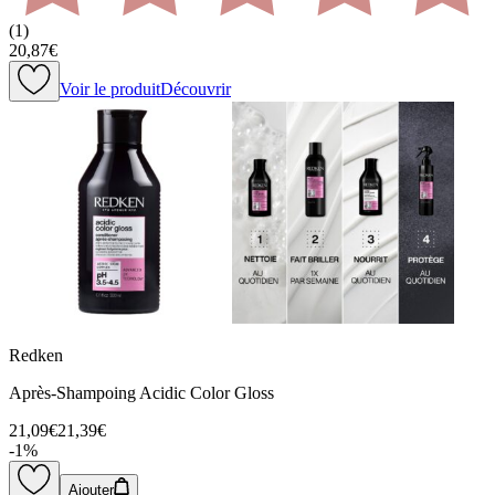
(
1
)
20,87€
Voir le produit
Découvrir
Redken
Après-Shampoing Acidic Color Gloss
21,09€
21,39€
-
1
%
Ajouter