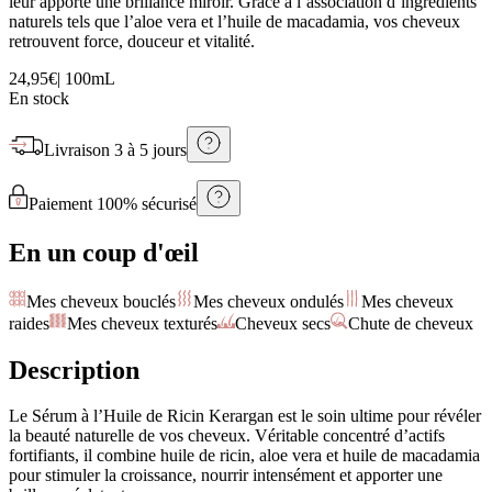
leur apporte une brillance miroir. Grâce à l’association d’ingrédients
naturels tels que l’aloe vera et l’huile de macadamia, vos cheveux
retrouvent force, douceur et vitalité.
24,95€
|
100mL
En stock
Livraison
3 à 5 jours
Paiement 100% sécurisé
En un coup d'œil
Mes cheveux bouclés
Mes cheveux ondulés
Mes cheveux
raides
Mes cheveux texturés
Cheveux secs
Chute de cheveux
Description
Le Sérum à l’Huile de Ricin Kerargan est le soin ultime pour révéler
la beauté naturelle de vos cheveux. Véritable concentré d’actifs
fortifiants, il combine huile de ricin, aloe vera et huile de macadamia
pour stimuler la croissance, nourrir intensément et apporter une