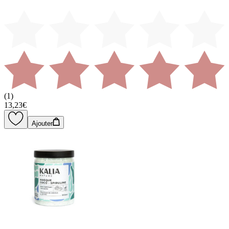
(
1
)
13,23€
Ajouter