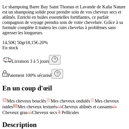
Le shampoing Barre Bay Saint Thomas et Lavande de Kalia Nature
est un shampoing solide pour prendre soin de vos cheveux secs et
abîmés. Enrichi en huiles essentielles fortifiantes, ce parfait
compagnon de voyage prendra soin de votre chevelure. Grâce à sa
formule complète il traitera les cuirs chevelus à problèmes sans
agresser les longueurs.
14,50€
|
50gr
18,15€
-
20
%
En stock
Livraison
3 à 5 jours
Paiement 100% sécurisé
En un coup d'œil
Mes cheveux bouclés
Mes cheveux ondulés
Mes cheveux
raides
Mes cheveux texturés
Cheveux abîmés et cassants
Cheveux gras
Cheveux secs
Pellicules
Description