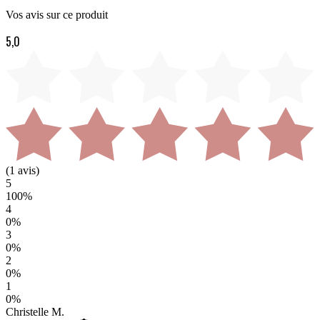
Vos avis sur ce produit
5,0
(
1
avis)
5
100
%
4
0
%
3
0
%
2
0
%
1
0
%
Christelle M.