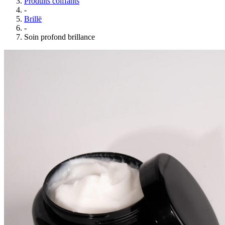
Produits coiffants
-
Brillë
-
Soin profond brillance