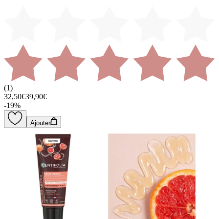
(
1
)
32,50€
39,90€
-
19
%
Ajouter