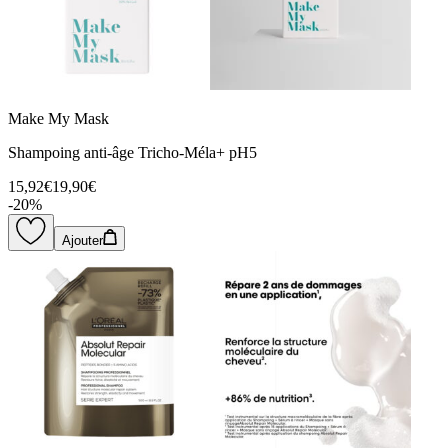
Make My Mask
Shampoing anti-âge Tricho-Méla+ pH5
15,92€
19,90€
-
20
%
Ajouter