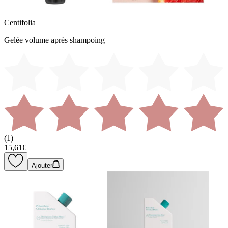
Centifolia
Gelée volume après shampoing
(
1
)
15,61€
Ajouter