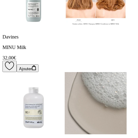
Davines
MINU Milk
32,00€
Ajouter