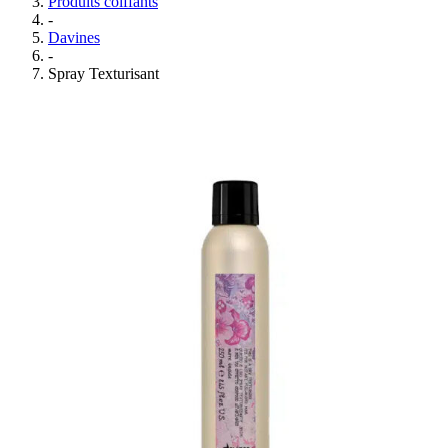
Produits coiffants
-
Davines
-
Spray Texturisant