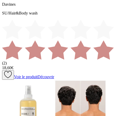
Davines
SU/Hair&Body wash
(
2
)
18,60€
Voir le produit
Découvrir