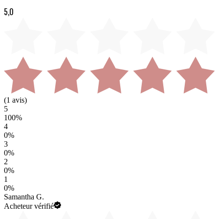
5,0
(
1
avis)
5
100
%
4
0
%
3
0
%
2
0
%
1
0
%
Samantha G.
Acheteur vérifié