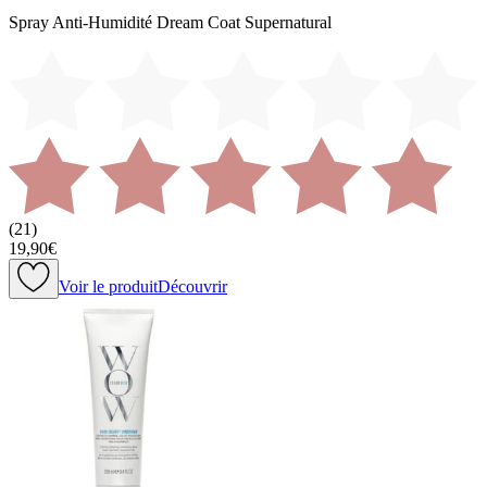
Spray Anti-Humidité Dream Coat Supernatural
(
21
)
19,90€
Voir le produit
Découvrir