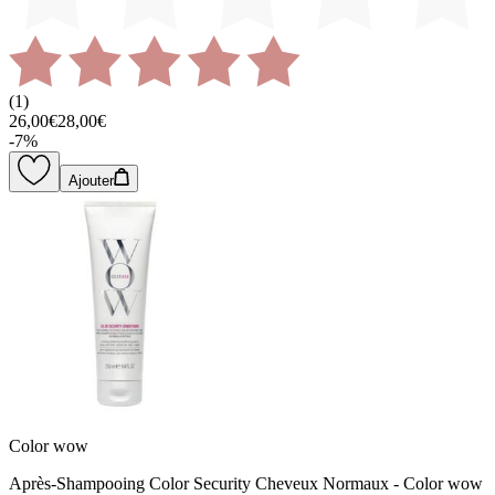
(
1
)
26,00€
28,00€
-
7
%
Ajouter
Color wow
Après-Shampooing Color Security Cheveux Normaux - Color wow