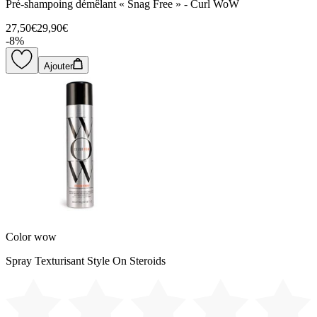
Pré-shampoing démêlant « Snag Free » - Curl WoW
27,50€
29,90€
-
8
%
Ajouter
Color wow
Spray Texturisant Style On Steroids