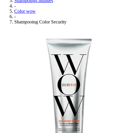
Shampoings liquides
-
Color wow
-
Shampooing Color Security