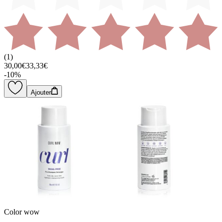
(
1
)
30,00€
33,33€
-
10
%
Ajouter
Color wow