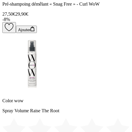
Pré-shampoing démêlant « Snag Free » - Curl WoW
27,50€
29,90€
-
8
%
Ajouter
Color wow
Spray Volume Raise The Root