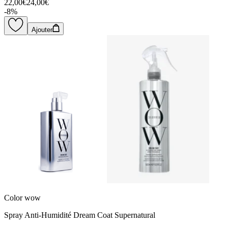
22,00€
24,00€
-
8
%
Ajouter
Color wow
Spray Anti-Humidité Dream Coat Supernatural