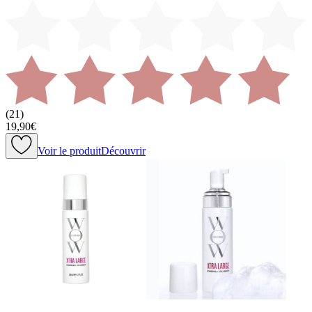
(
21
)
19,90€
Voir le produit
Découvrir