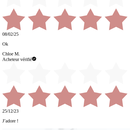
08/02/25
Ok
Chloe M.
Acheteur vérifié
25/12/23
J’adore !