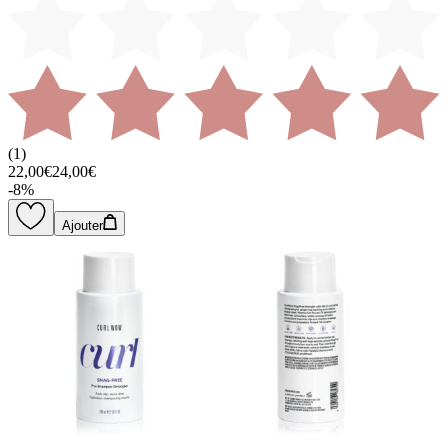
(
1
)
22,00€
24,00€
-
8
%
Ajouter