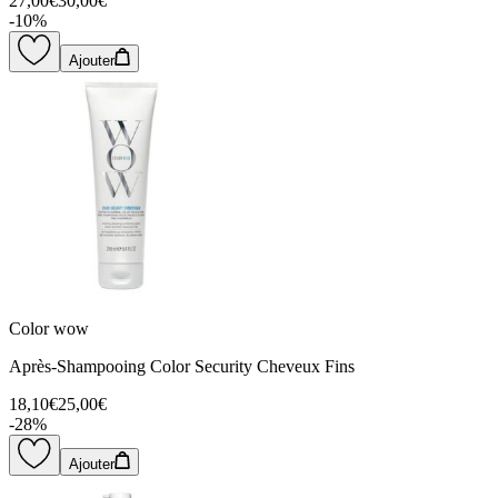
27,00€
30,00€
-
10
%
Ajouter
Color wow
Après-Shampooing Color Security Cheveux Fins
18,10€
25,00€
-
28
%
Ajouter