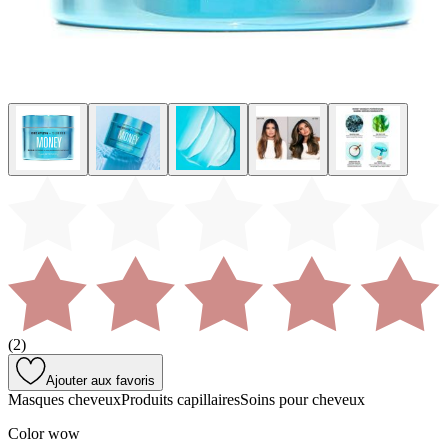
(
2
)
Ajouter aux favoris
Masques cheveux
Produits capillaires
Soins pour cheveux
Color wow