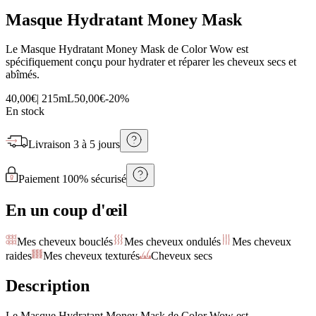
Masque Hydratant Money Mask
Le Masque Hydratant Money Mask de Color Wow est
spécifiquement conçu pour hydrater et réparer les cheveux secs et
abîmés.
40,00€
|
215mL
50,00€
-
20
%
En stock
Livraison
3 à 5 jours
Paiement 100% sécurisé
En un coup d'œil
Mes cheveux bouclés
Mes cheveux ondulés
Mes cheveux
raides
Mes cheveux texturés
Cheveux secs
Description
Le Masque Hydratant Money Mask de Color Wow est