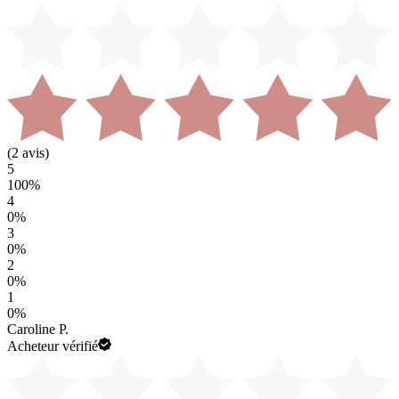
(
2
avis)
5
100
%
4
0
%
3
0
%
2
0
%
1
0
%
Caroline P.
Acheteur vérifié