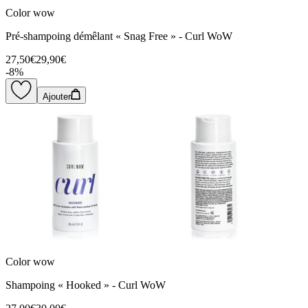
Color wow
Pré-shampoing démêlant « Snag Free » - Curl WoW
27,50€
29,90€
-
8
%
Ajouter
Color wow
Shampoing « Hooked » - Curl WoW