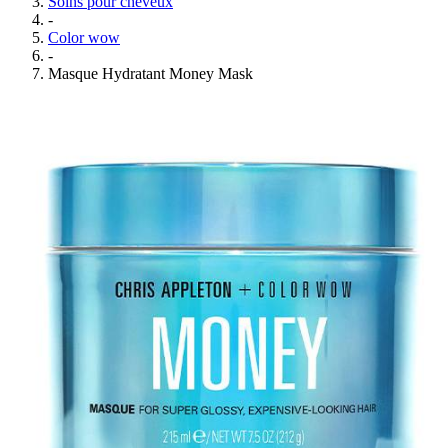
Soins pour cheveux
-
Color wow
-
Masque Hydratant Money Mask