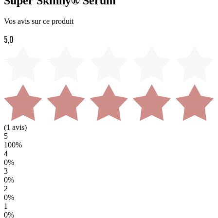
Super Skinny® Sérum
Vos avis sur ce produit
5,0
(
1
avis)
5
100
%
4
0
%
3
0
%
2
0
%
1
0
%