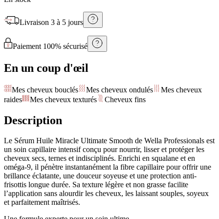
Livraison
3 à 5 jours
Paiement 100% sécurisé
En un coup d'œil
Mes cheveux bouclés
Mes cheveux ondulés
Mes cheveux
raides
Mes cheveux texturés
Cheveux fins
Description
Le Sérum Huile Miracle Ultimate Smooth de Wella Professionals est
un soin capillaire intensif conçu pour nourrir, lisser et protéger les
cheveux secs, ternes et indisciplinés. Enrichi en squalane et en
oméga-9, il pénètre instantanément la fibre capillaire pour offrir une
brillance éclatante, une douceur soyeuse et une protection anti-
frisottis longue durée. Sa texture légère et non grasse facilite
l’application sans alourdir les cheveux, les laissant souples, soyeux
et parfaitement maîtrisés.
Une formule experte pour un soin ultime