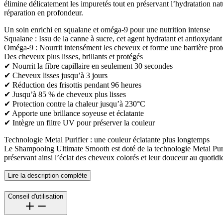
élimine délicatement les impuretés tout en préservant l’hydratation na
réparation en profondeur.
Un soin enrichi en squalane et oméga-9 pour une nutrition intense
Squalane : Issu de la canne à sucre, cet agent hydratant et antioxydant p
Oméga-9 : Nourrit intensément les cheveux et forme une barrière protect
Des cheveux plus lisses, brillants et protégés
✔ Nourrit la fibre capillaire en seulement 30 secondes
✔ Cheveux lisses jusqu’à 3 jours
✔ Réduction des frisottis pendant 96 heures
✔ Jusqu’à 85 % de cheveux plus lisses
✔ Protection contre la chaleur jusqu’à 230°C
✔ Apporte une brillance soyeuse et éclatante
✔ Intègre un filtre UV pour préserver la couleur
Technologie Metal Purifier : une couleur éclatante plus longtemps
Le Shampooing Ultimate Smooth est doté de la technologie Metal Purifie
préservant ainsi l’éclat des cheveux colorés et leur douceur au quotidi
Lire la description complète
Conseil d'utilisation