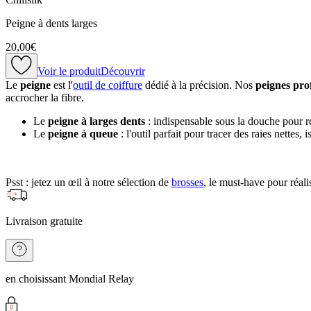
Peigne à dents larges
20,00€
Voir le produit
Découvrir
Le
peigne
est l'
outil de coiffure
dédié à la précision. Nos
peignes pro
accrocher la fibre.
Le
peigne à larges dents
: indispensable sous la douche pour 
Le
peigne à queue
: l'outil parfait pour tracer des raies nette
Psst : jetez un œil à notre sélection de
brosses
, le must-have pour réali
Livraison gratuite
en choisissant Mondial Relay