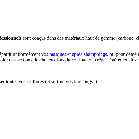
fessionnels
sont conçus dans des matériaux haut de gamme (carbone, ébo
répartir uniformément vos
masques
et
après-shampoings
, ou pour démêle
s, isoler des sections de cheveux lors du coiffage ou crêper légèrement le
ser toutes vos coiffures (et surtout vos brushings !).