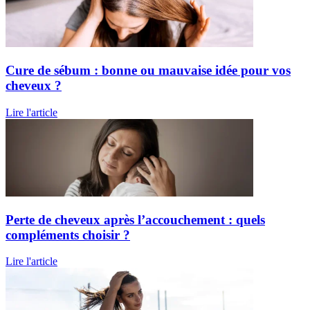
Cure de sébum : bonne ou mauvaise idée pour vos
cheveux ?
Lire l'article
Perte de cheveux après l’accouchement : quels
compléments choisir ?
Lire l'article