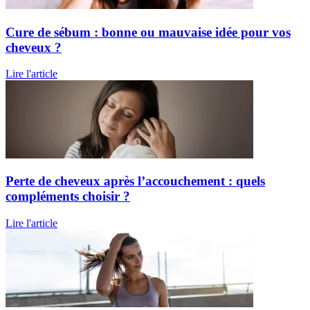
Cure de sébum : bonne ou mauvaise idée pour vos
cheveux ?
Lire l'article
Perte de cheveux après l’accouchement : quels
compléments choisir ?
Lire l'article