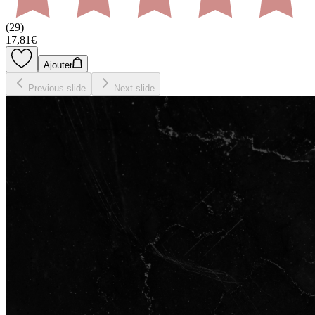
(
29
)
17,81€
Ajouter
Previous slide
Next slide