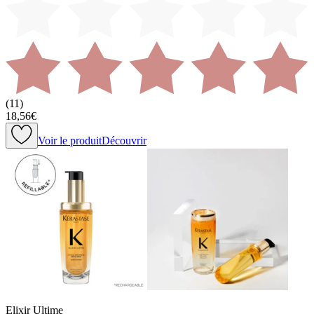
(
11
)
18,56€
Voir le produit
Découvrir
Elixir Ultime