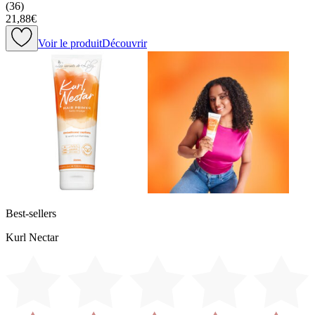
(
36
)
21,88€
Voir le produit
Découvrir
Best-sellers
Kurl Nectar