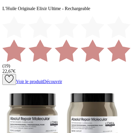
L'Huile Originale Elixir Ultime - Rechargeable
(
19
)
22,67€
Voir le produit
Découvrir