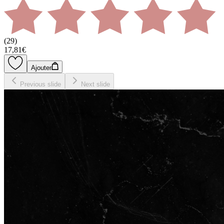
(
29
)
17,81€
Ajouter
Previous slide
Next slide