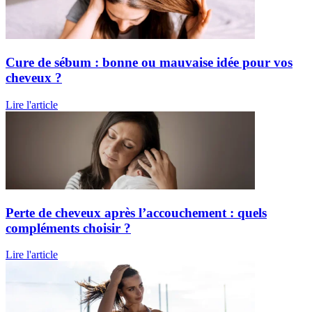
Cure de sébum : bonne ou mauvaise idée pour vos
cheveux ?
Lire l'article
Perte de cheveux après l’accouchement : quels
compléments choisir ?
Lire l'article