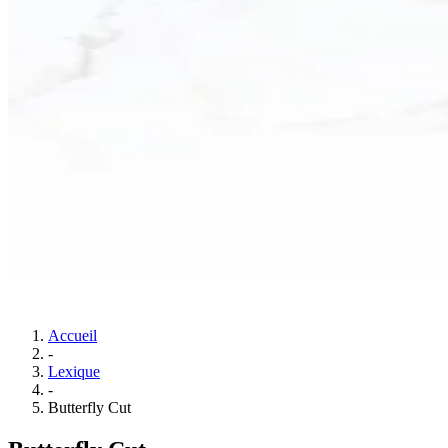
Accueil
-
Lexique
-
Butterfly Cut