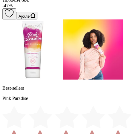
18,00€
34,00€
-
47
%
Ajouter
Best-sellers
Pink Paradise