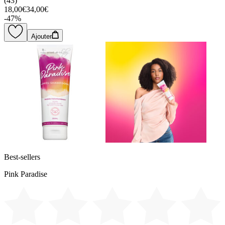
(
43
)
18,00€
34,00€
-
47
%
Ajouter
Best-sellers
Pink Paradise