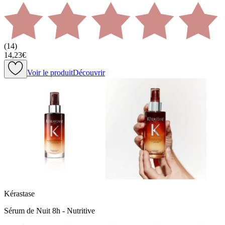
(
14
)
14,23€
Voir le produit
Découvrir
Kérastase
Sérum de Nuit 8h - Nutritive