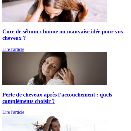
Cure de sébum : bonne ou mauvaise idée pour vos
cheveux ?
Lire l'article
Perte de cheveux après l’accouchement : quels
compléments choisir ?
Lire l'article