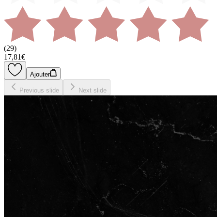
(
29
)
17,81€
Ajouter
Previous slide
Next slide