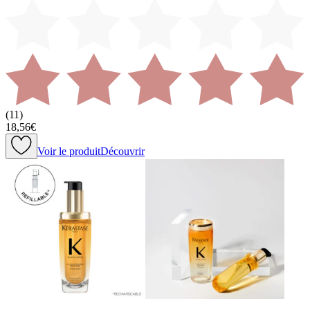
(
11
)
18,56€
Voir le produit
Découvrir