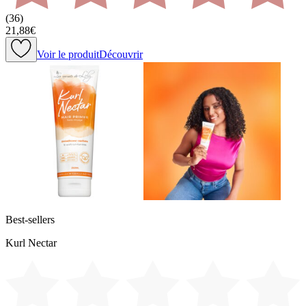
(
36
)
21,88€
Voir le produit
Découvrir
Best-sellers
Kurl Nectar