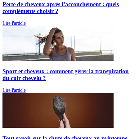
Perte de cheveux après l’accouchement : quels
compléments choisir ?
Lire l'article
Sport et cheveux : comment gérer la transpiration
du cuir chevelu ?
Lire l'article
Tout savoir sur la chute de cheveux au printemps