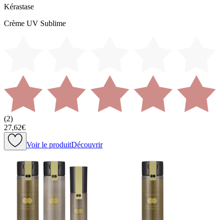
Kérastase
Crème UV Sublime
(
2
)
27,62€
Voir le produit
Découvrir