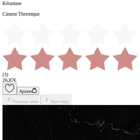
Kérastase
Ciment Thermique
(
3
)
26,87€
Ajouter
Previous slide
Next slide