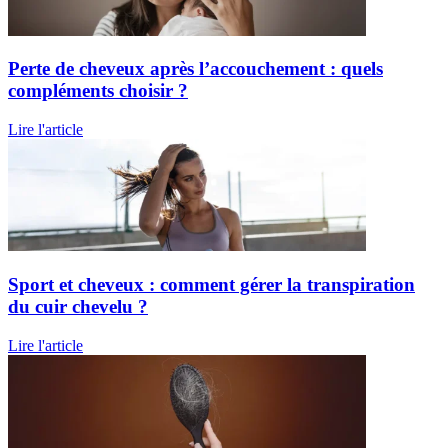
Perte de cheveux après l’accouchement : quels
compléments choisir ?
Lire l'article
Sport et cheveux : comment gérer la transpiration
du cuir chevelu ?
Lire l'article