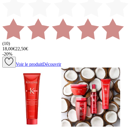
(
10
)
18,00€
22,50€
-
20
%
Voir le produit
Découvrir