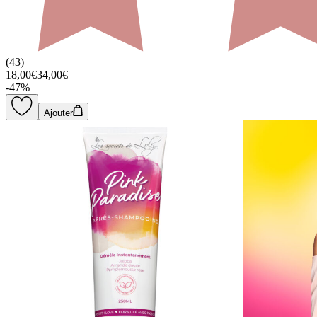
(
43
)
18,00€
34,00€
-
47
%
Ajouter