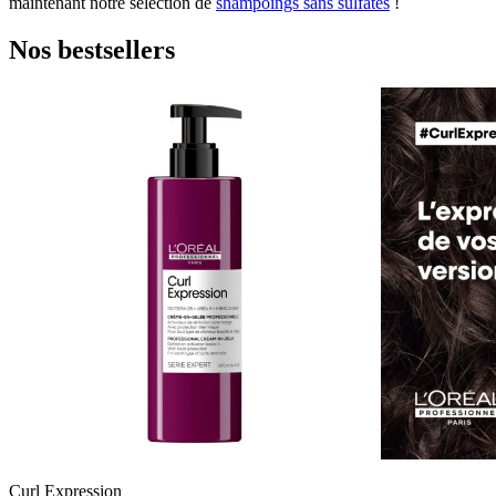
maintenant notre sélection de
shampoings sans sulfates
!
Nos bestsellers
Curl Expression