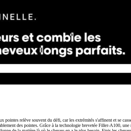
 pointes relève souvent du défi, car les extrémités s'affinent et se ca
lement des pointes. Grâce à la technologie brevetée Filler-A100, une mo
onne de la matière là où le cheveu en a le plus besoin. Finis les cheveu