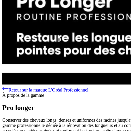
Retour sur la marque L'Oréal Professionnel
À propos de la gamme
Pro longer
Conserver des cheveux longs, denses et uniformes des racines jusqu'aux
gamme professionnelle dédiée à la rénovation des longueurs et au comb
associée aux acides aminés qui renforcent la structure, cette gamme red