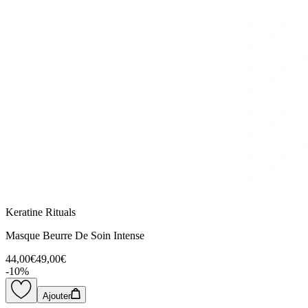
Keratine Rituals
Masque Beurre De Soin Intense
44,00€
49,00€
-
10
%
Ajouter