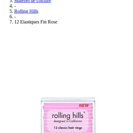
Matériel de coiffure
-
Rolling Hills
-
12 Elastiques Fin Rose