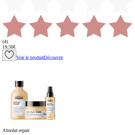
(
4
)
19,50€
Voir le produit
Découvrir
Absolut repair