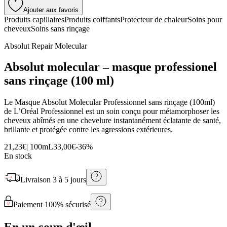
Ajouter aux favoris
Produits capillaires
Produits coiffants
Protecteur de chaleur
Soins pour
cheveux
Soins sans rinçage
Absolut Repair Molecular
Absolut molecular – masque professionel
sans rinçage (100 ml)
Le Masque Absolut Molecular Professionnel sans rinçage (100ml)
de L’Oréal Professionnel est un soin conçu pour métamorphoser les
cheveux abîmés en une chevelure instantanément éclatante de santé,
brillante et protégée contre les agressions extérieures.
21,23€
|
100mL
33,00€
-
36
%
En stock
Livraison
3 à 5 jours
Paiement 100% sécurisé