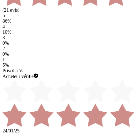
(
21
avis)
5
86
%
4
10
%
3
0
%
2
0
%
1
5
%
Priscilla V.
Acheteur vérifié
24/01/25