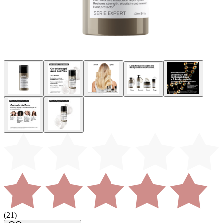
(
21
)