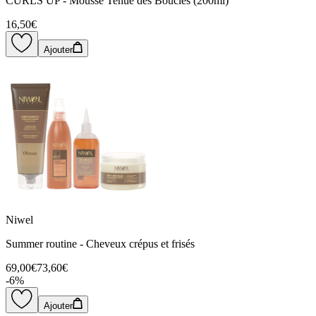
CURLS UP - Mousse Tenue des Boucles (200ml)
16,50€
Ajouter
Niwel
Summer routine - Cheveux crépus et frisés
69,00€
73,60€
-
6
%
Ajouter