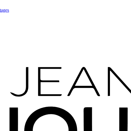
tages