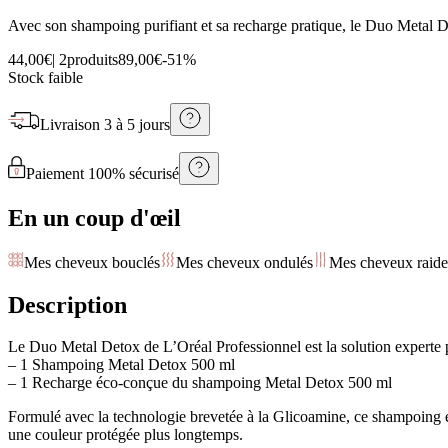
Avec son shampoing purifiant et sa recharge pratique, le Duo Metal Det
44,00€
|
2produits
89,00€
-
51
%
Stock faible
Livraison
3 à 5 jours
Paiement 100% sécurisé
En un coup d'œil
Mes cheveux bouclés
Mes cheveux ondulés
Mes cheveux raide
Description
Le Duo Metal Detox de L’Oréal Professionnel est la solution experte p
– 1 Shampoing Metal Detox 500 ml
– 1 Recharge éco-conçue du shampoing Metal Detox 500 ml
Formulé avec la technologie brevetée à la Glicoamine, ce shampoing élim
une couleur protégée plus longtemps.