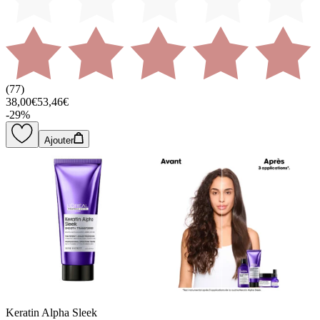
(
77
)
38,00€
53,46€
-
29
%
Ajouter
Keratin Alpha Sleek