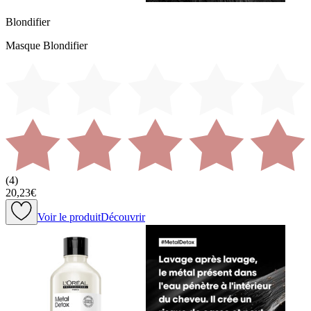
Blondifier
Masque Blondifier
(
4
)
20,23€
Voir le produit
Découvrir