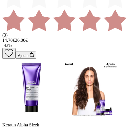
(
3
)
14,70€
26,00€
-
43
%
Ajouter
Keratin Alpha Sleek