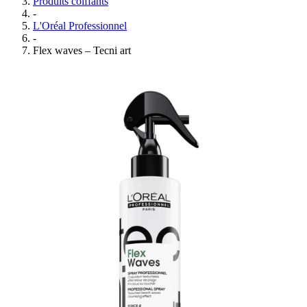
Produits coiffants
-
L'Oréal Professionnel
-
Flex waves – Tecni art