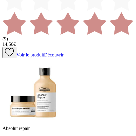
(
9
)
14,56€
Voir le produit
Découvrir
Absolut repair