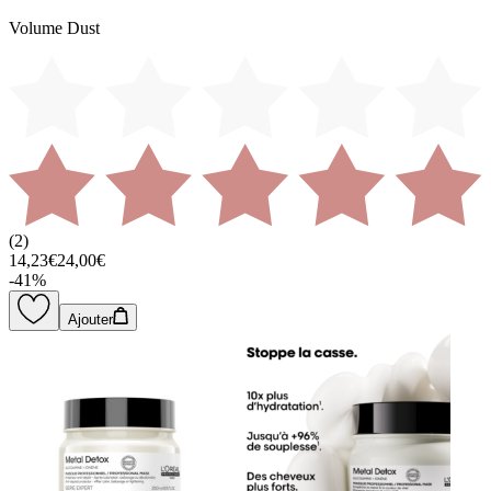
Volume Dust
(
2
)
14,23€
24,00€
-
41
%
Ajouter