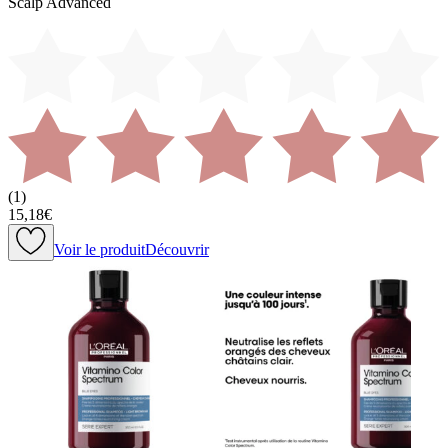
Scalp Advanced
(
1
)
15,18€
Voir le produit
Découvrir