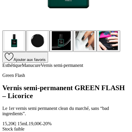
Ajouter aux favoris
Esthétique
Manucure
Vernis semi-permanent
Green Flash
Vernis semi-permanent GREEN FLASH
– Licorice
Le 1er vernis semi permanent clean du marché, sans “bad
ingredients”.
15,20€
|
15mL
19,00€
-
20
%
Stock faible