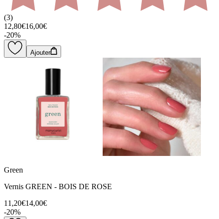
(
3
)
12,80€
16,00€
-
20
%
Ajouter
Green
Vernis GREEN - BOIS DE ROSE
11,20€
14,00€
-
20
%