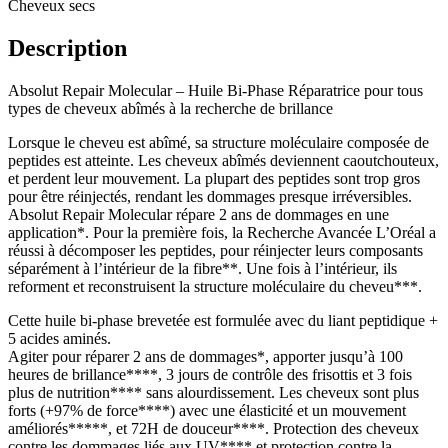
Cheveux secs
Description
Absolut Repair Molecular – Huile Bi-Phase Réparatrice pour tous
types de cheveux abîmés à la recherche de brillance
Lorsque le cheveu est abîmé, sa structure moléculaire composée de
peptides est atteinte. Les cheveux abîmés deviennent caoutchouteux,
et perdent leur mouvement. La plupart des peptides sont trop gros
pour être réinjectés, rendant les dommages presque irréversibles.
Absolut Repair Molecular répare 2 ans de dommages en une
application*. Pour la première fois, la Recherche Avancée L’Oréal a
réussi à décomposer les peptides, pour réinjecter leurs composants
séparément à l’intérieur de la fibre**. Une fois à l’intérieur, ils
reforment et reconstruisent la structure moléculaire du cheveu***.
Cette huile bi-phase brevetée est formulée avec du liant peptidique +
5 acides aminés.
Agiter pour réparer 2 ans de dommages*, apporter jusqu’à 100
heures de brillance****, 3 jours de contrôle des frisottis et 3 fois
plus de nutrition**** sans alourdissement. Les cheveux sont plus
forts (+97% de force****) avec une élasticité et un mouvement
améliorés*****, et 72H de douceur****. Protection des cheveux
contre les dommages liés aux UV**** et protection contre la