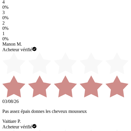
4
0
%
3
0
%
2
0
%
1
0
%
Manon M.
Acheteur vérifié
03/08/26
Pas assez épais donnes les cheveux mousseux
Vaitiare P.
Acheteur vérifié