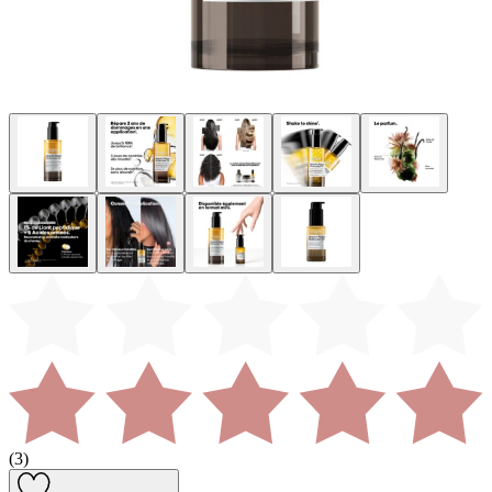
(
3
)