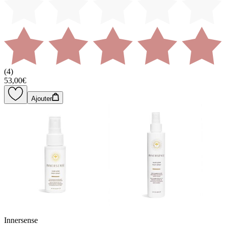
(
4
)
53,00€
Ajouter
Innersense