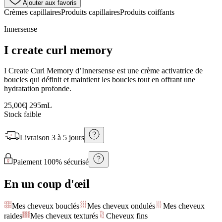
Ajouter aux favoris
Crèmes capillaires
Produits capillaires
Produits coiffants
Innersense
I create curl memory
I Create Curl Memory d’Innersense est une crème activatrice de
boucles qui définit et maintient les boucles tout en offrant une
hydratation profonde.
25,00€
|
295mL
Stock faible
Livraison
3 à 5 jours
Paiement 100% sécurisé
En un coup d'œil
Mes cheveux bouclés
Mes cheveux ondulés
Mes cheveux
raides
Mes cheveux texturés
Cheveux fins