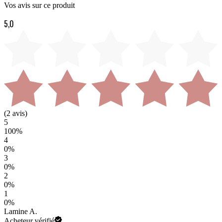
Vos avis sur ce produit
5,0
(
2
avis)
5
100
%
4
0
%
3
0
%
2
0
%
1
0
%
Lamine A.
Acheteur vérifié