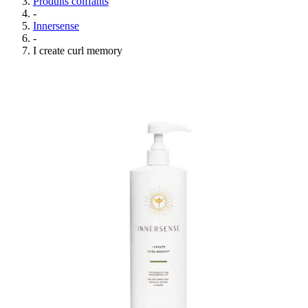
Produits coiffants
-
Innersense
-
I create curl memory