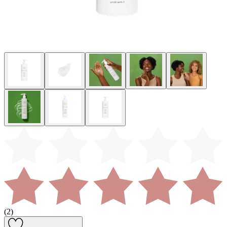
(
2
)