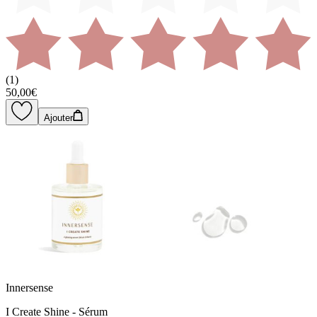
(
1
)
50,00€
Ajouter
Innersense
I Create Shine - Sérum