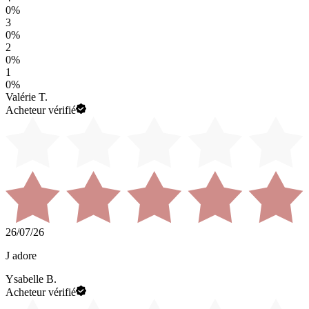
0
%
3
0
%
2
0
%
1
0
%
Valérie T.
Acheteur vérifié
26/07/26
J adore
Ysabelle B.
Acheteur vérifié