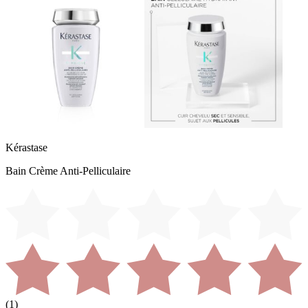
Kérastase
Bain Crème Anti-Pelliculaire
(
1
)