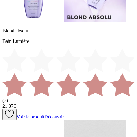
Blond absolu
Bain Lumière
(
2
)
21,87€
Voir le produit
Découvrir