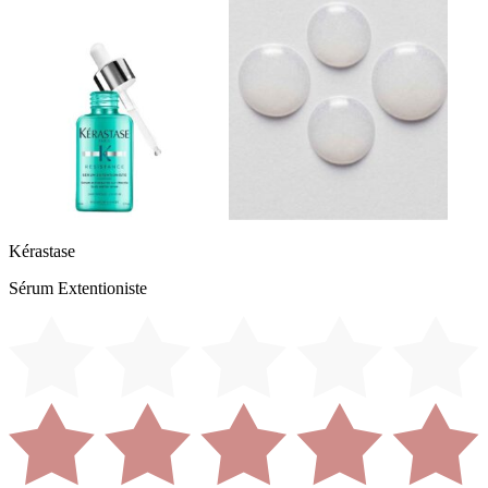
Kérastase
Sérum Extentioniste