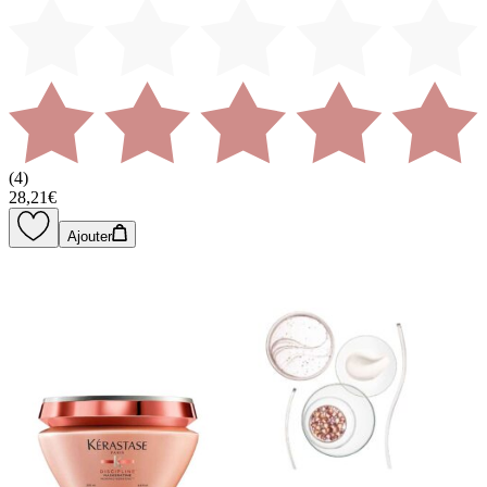
(
4
)
28,21€
Ajouter