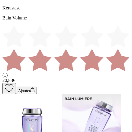
Kérastase
Bain Volume
(
1
)
20,83€
Ajouter