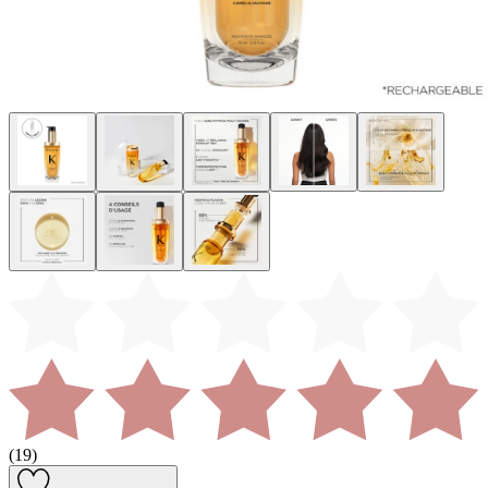
(
19
)