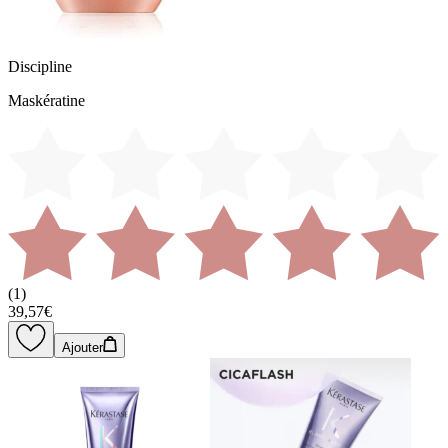
Discipline
Maskératine
(
1
)
39,57€
Ajouter