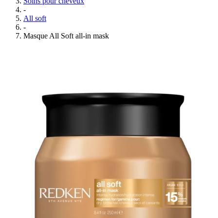
Soins pour cheveux
-
All soft
-
Masque All Soft all-in mask