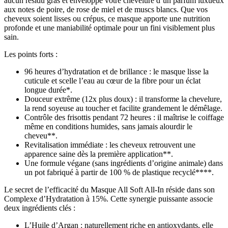
aucun résidu gras et enveloppe votre chevelure d’un parfum luxueux
aux notes de poire, de rose de miel et de muscs blancs. Que vos
cheveux soient lisses ou crépus, ce masque apporte une nutrition
profonde et une maniabilité optimale pour un fini visiblement plus
sain.
Les points forts :
96 heures d’hydratation et de brillance : le masque lisse la
cuticule et scelle l’eau au cœur de la fibre pour un éclat
longue durée*.
Douceur extrême (12x plus doux) : il transforme la chevelure,
la rend soyeuse au toucher et facilite grandement le démêlage.
Contrôle des frisottis pendant 72 heures : il maîtrise le coiffage
même en conditions humides, sans jamais alourdir le
cheveu**.
Revitalisation immédiate : les cheveux retrouvent une
apparence saine dès la première application**.
Une formule végane (sans ingrédients d’origine animale) dans
un pot fabriqué à partir de 100 % de plastique recyclé****.
Le secret de l’efficacité du Masque All Soft All-In réside dans son
Complexe d’Hydratation à 15%. Cette synergie puissante associe
deux ingrédients clés :
L’Huile d’Argan : naturellement riche en antioxydants, elle