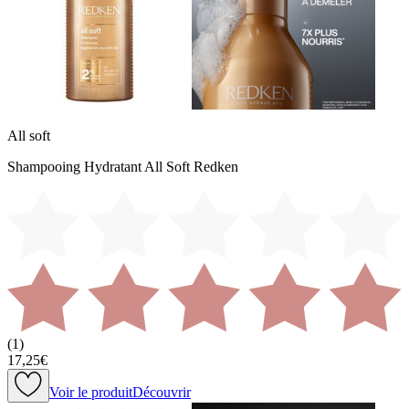
All soft
Shampooing Hydratant All Soft Redken
(
1
)
17,25€
Voir le produit
Découvrir