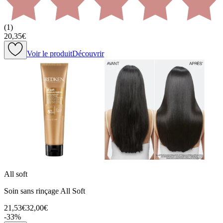
(
1
)
20,35€
Voir le produit
Découvrir
All soft
Soin sans rinçage All Soft
21,53€
32,00€
-
33
%