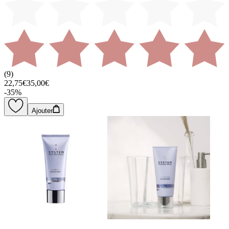
(
9
)
22,75€
35,00€
-
35
%
Ajouter