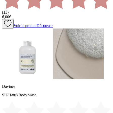
(
13
)
6,00€
Voir le produit
Découvrir
Davines
SU/Hair&Body wash