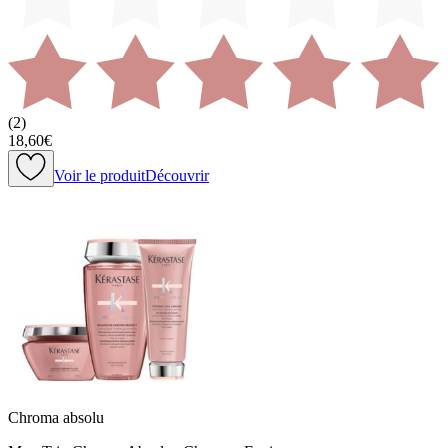
(
2
)
18,60€
Voir le produit
Découvrir
Chroma absolu