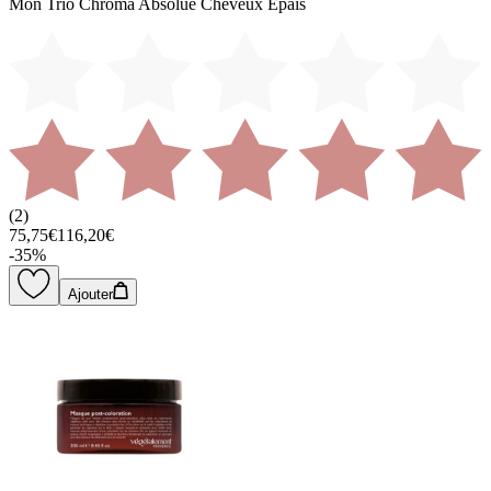
Mon Trio Chroma Absolue Cheveux Epais
(
2
)
75,75€
116,20€
-
35
%
Ajouter