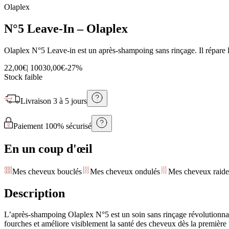
Olaplex
N°5 Leave-In – Olaplex
Olaplex N°5 Leave-in est un après-shampoing sans rinçage. Il répare les
22,00€
|
100
30,00€
-
27
%
Stock faible
Livraison
3 à 5 jours
Paiement 100% sécurisé
En un coup d'œil
Mes cheveux bouclés
Mes cheveux ondulés
Mes cheveux raide
Description
L’après-shampoing Olaplex N°5 est un soin sans rinçage révolutionnai
fourches et améliore visiblement la santé des cheveux dès la première 