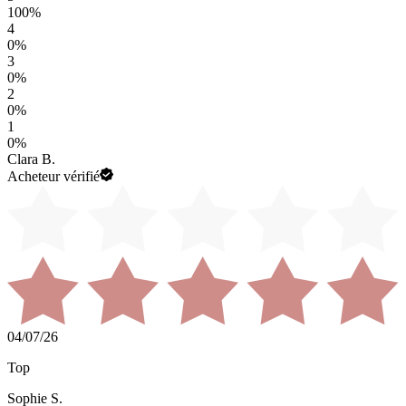
100
%
4
0
%
3
0
%
2
0
%
1
0
%
Clara B.
Acheteur vérifié
04/07/26
Top
Sophie S.