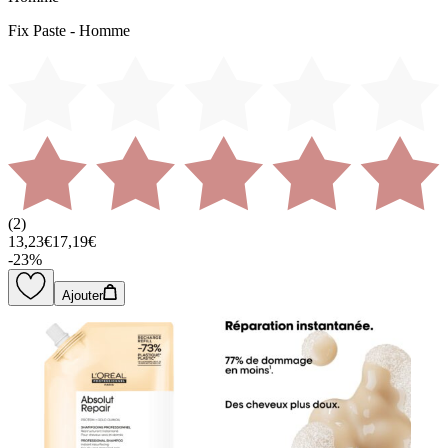
Fix Paste - Homme
(
2
)
13,23€
17,19€
-
23
%
Ajouter