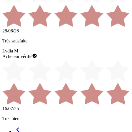
28/06/26
Très satisfaite
Lydia M.
Acheteur vérifié
16/07/25
Très bien