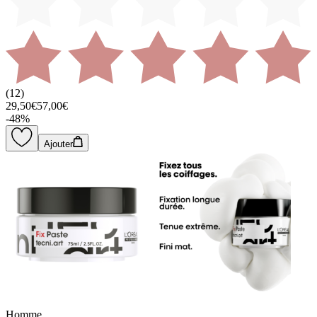
(
12
)
29,50€
57,00€
-
48
%
Ajouter
Homme