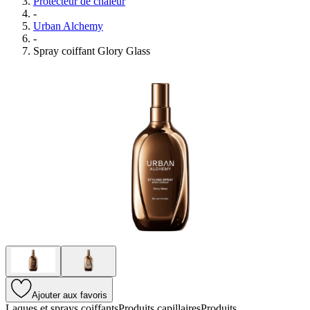
Protecteur de chaleur
-
Urban Alchemy
-
Spray coiffant Glory Glass
Ajouter aux favoris
Laques et sprays coiffants
Produits capillaires
Produits