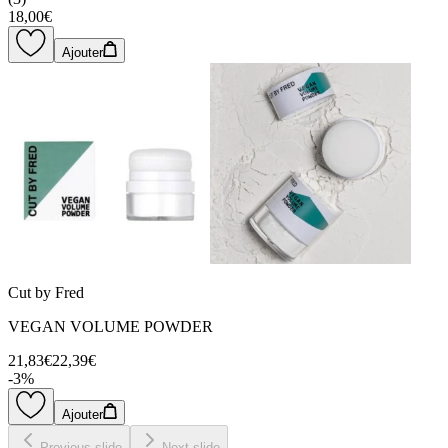
18,00€
Ajouter
Cut by Fred
VEGAN VOLUME POWDER
21,83€
22,39€
-
3
%
Ajouter
Previous slide
Next slide