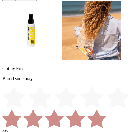
Cut by Fred
Blond sun spray
(
3
)