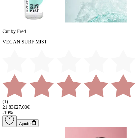
Cut by Fred
VEGAN SURF MIST
(
1
)
21,83€
27,00€
-
19
%
Ajouter