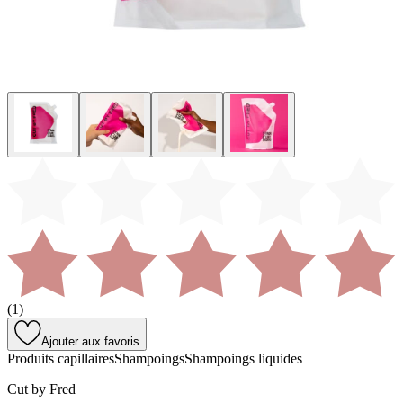
(
1
)
Ajouter aux favoris
Produits capillaires
Shampoings
Shampoings liquides
Cut by Fred