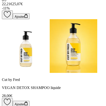
22,21€
25,07€
-
11
%
Ajouter
Cut by Fred
VEGAN DETOX SHAMPOO liquide
28,00€
Ajouter