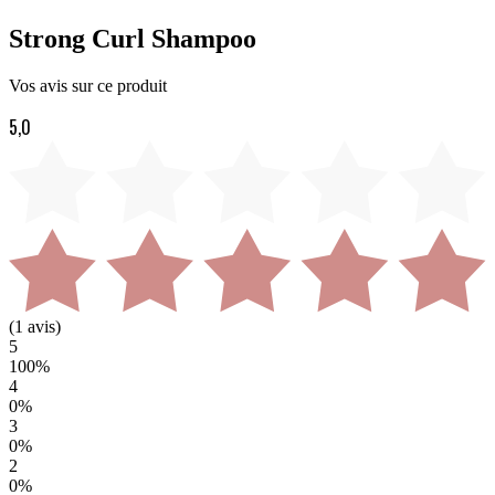
Strong Curl Shampoo
Vos avis sur ce produit
5,0
(
1
avis)
5
100
%
4
0
%
3
0
%
2
0
%