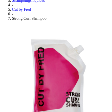
Shampoings liquides
-
Cut by Fred
-
Strong Curl Shampoo