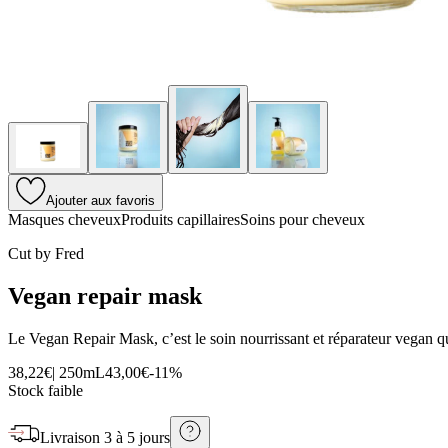
Ajouter aux favoris
Masques cheveux
Produits capillaires
Soins pour cheveux
Cut by Fred
Vegan repair mask
Le Vegan Repair Mask, c’est le soin nourrissant et réparateur vegan qu
38,22€
|
250mL
43,00€
-
11
%
Stock faible
Livraison
3 à 5 jours