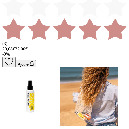
(
3
)
20,08€
22,00€
-
9
%
Ajouter