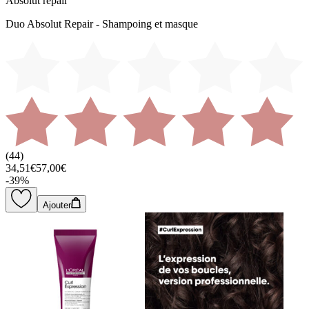
Absolut repair
Duo Absolut Repair - Shampoing et masque
(
44
)
34,51€
57,00€
-
39
%
Ajouter