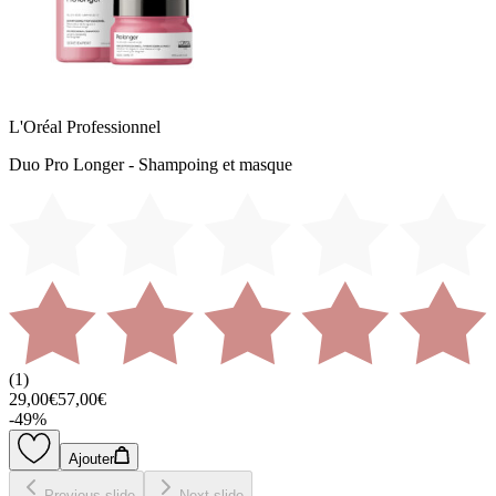
L'Oréal Professionnel
Duo Pro Longer - Shampoing et masque
(
1
)
29,00€
57,00€
-
49
%
Ajouter
Previous slide
Next slide