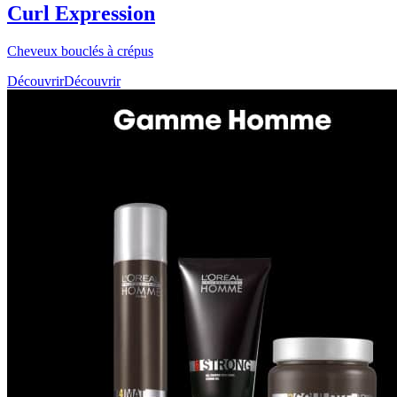
Curl Expression
Cheveux bouclés à crépus
Découvrir
Découvrir