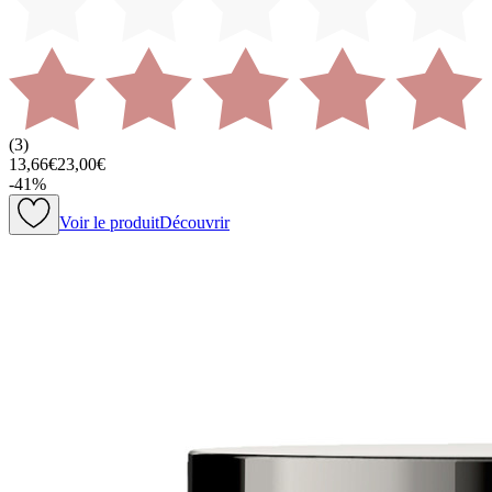
(
3
)
13,66€
23,00€
-
41
%
Voir le produit
Découvrir