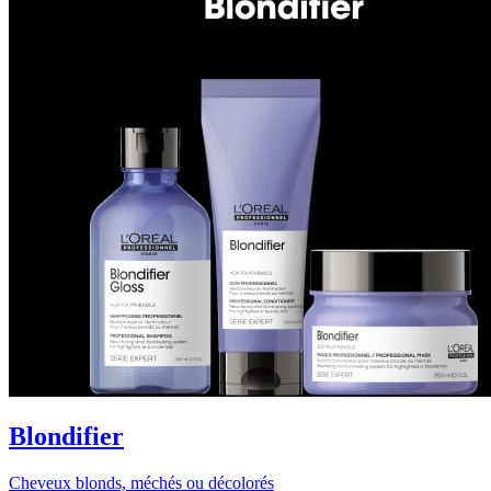
Blondifier
Cheveux blonds, méchés ou décolorés