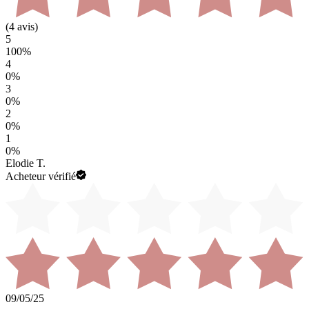
(
4
avis)
5
100
%
4
0
%
3
0
%
2
0
%
1
0
%
Elodie T.
Acheteur vérifié
09/05/25