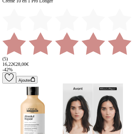
Crème 10 en 1 Pro Longer
(
5
)
16,22€
28,00€
-
42
%
Ajouter