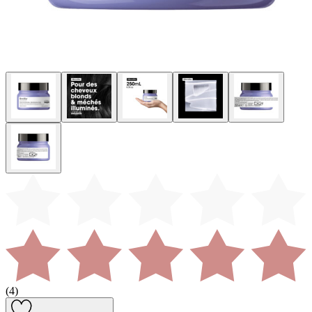
(
4
)