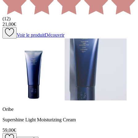
(
12
)
21,00€
Voir le produit
Découvrir
Oribe
Supershine Light Moisturizing Cream
59,00€