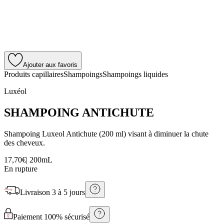
Ajouter aux favoris
Produits capillaires
Shampoings
Shampoings liquides
Luxéol
SHAMPOING ANTICHUTE
Shampoing Luxeol Antichute (200 ml) visant à diminuer la chute
des cheveux.
17,70€
|
200mL
En rupture
Livraison
3 à 5 jours
Paiement 100% sécurisé